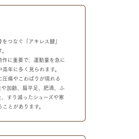
骨をつなぐ「アキレス腱」
す。
動作に重要で、運動量を急に
中高年に多く見られます。
に圧痛やこわばりが現れる
性や加齢、扁平足、肥満、ふ
た、すり減ったシューズや寒
ることがあります。