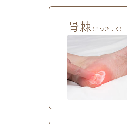
骨棘
(こつきょく)