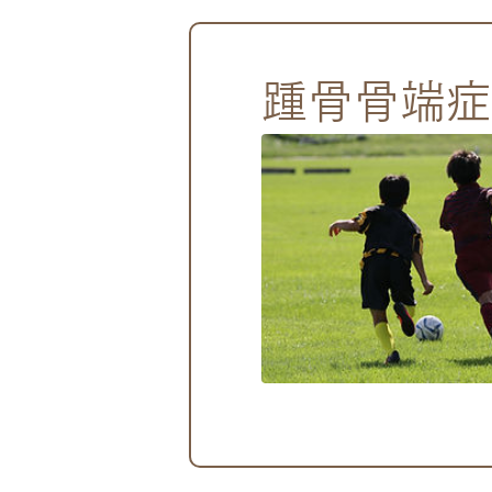
踵骨骨端症