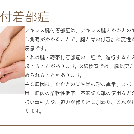
付着部症
アキレス腱付着部症は、アキレス腱とかかとの
し負荷がかかることで、腱と骨の付着部に変性
疾患です。
これは腱・靭帯付着部症の一種で、進行すると
起こることがあります。X線検査では、腱に突
められることもあります。
主な原因は、かかとの骨や足の形の異常、スポ
用、筋肉の柔軟性低下、不適切な靴の使用など
強い牽引力や圧迫力が繰り返し加わり、これが
ります。