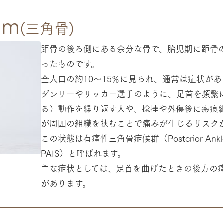
um
(三角骨)
距骨の後ろ側にある余分な骨で、胎児期に距骨
ったものです。
全人口の約10～15％に見られ、通常は症状が
ダンサーやサッカー選手のように、足首を頻繁
る）動作を繰り返す人や、捻挫や外傷後に瘢痕
が周囲の組織を挟むことで痛みが生じるリスク
この状態は有痛性三角骨症候群（Posterior Ankle Im
PAIS）と呼ばれます。
主な症状としては、足首を曲げたときの後方の
があります。