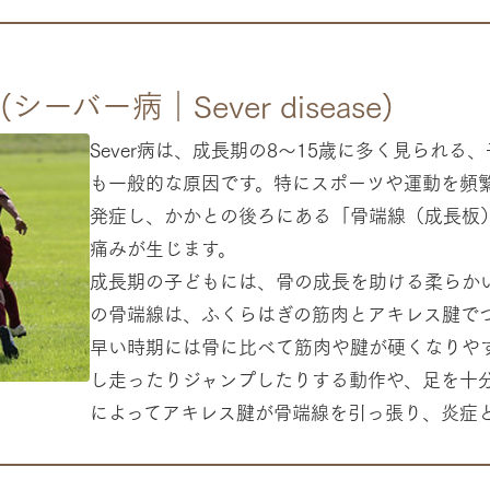
(シーバー病｜Sever disease)
Sever病は、成長期の8～15歳に多く見られ
も一般的な原因です。特にスポーツや運動を頻
発症し、かかとの後ろにある「骨端線（成長板
痛みが生じます。
成長期の子どもには、骨の成長を助ける柔らか
の骨端線は、ふくらはぎの筋肉とアキレス腱で
早い時期には骨に比べて筋肉や腱が硬くなりや
し走ったりジャンプしたりする動作や、足を十
によってアキレス腱が骨端線を引っ張り、炎症