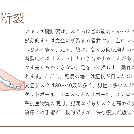
断裂
アキレス腱断裂は、ふくらはぎの筋肉とかかと
部分的または完全に断裂する怪我です。主にレ
しむ人に多く、走る、跳ぶ、急な方向転換とい
断裂時には「ブチッ」という音がすることがあ
つま先立ちができない、足を下に押し出す動作
れます。ただし、軽度の場合は症状が目立たな
発症リスクは30～40歳に多く、男性に多いの
ケットボール、テニスなどのスポーツ、ステロ
系抗生物質の使用、肥満などもリスクを高める
治療には手術が一般的ですが、保存療法が効果