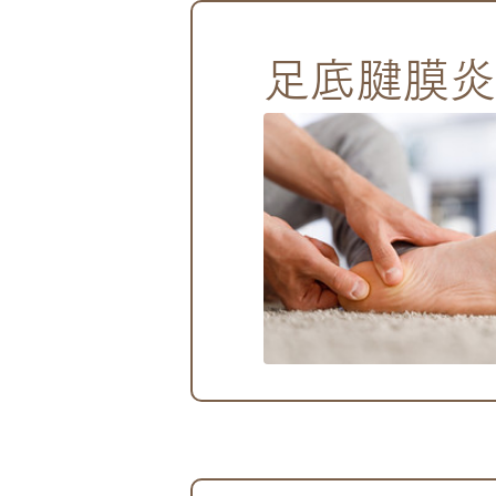
足底腱膜炎