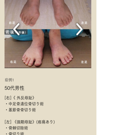
症例1
50代男性
[右]《 外反母趾》
・中足骨遠位骨切り術
・基節骨骨切り術
[左] 《強剛母趾》(疼痛あり)
・骨棘切除術
・骨切り術