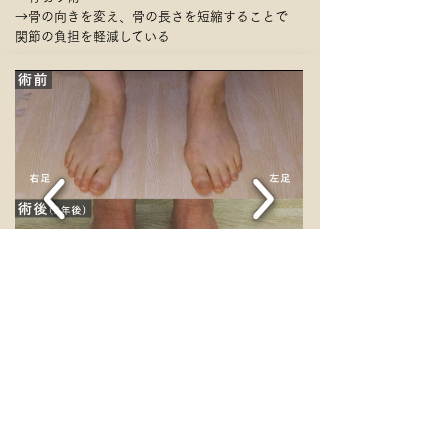
→骨の向きを変え、骨の長さを短縮することで
関節の負担を軽減している
症例2
50代女性
《両側外反母趾》
[右]