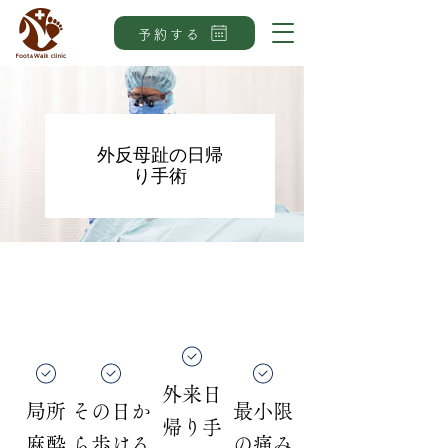
予約する
初め
外反母趾の日帰
り手術
当院およ
診療時間
当院
足
ア
外来日
よく
局所
その日か
最小限
帰り手
お問
麻酔
ら歩ける
の痛み